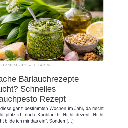
-
5 Februar 2026
10:14 a.m.
fache Bärlauchrezepte
ucht? Schnelles
lauchpesto Rezept
 diese ganz bestimmten Wochen im Jahr, da riecht
d plötzlich nach Knoblauch. Nicht dezent. Nicht
cht bilde ich mir das ein“. Sondern[…]