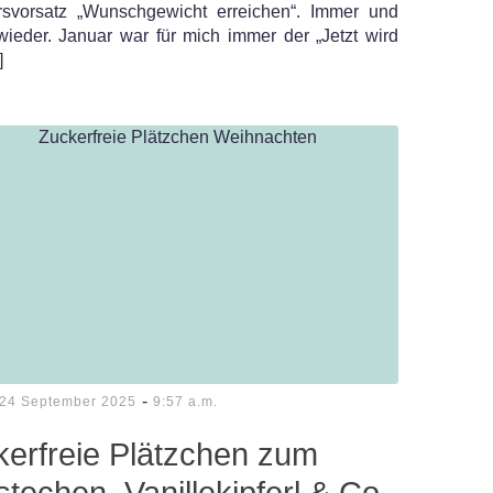
rsvorsatz „Wunschgewicht erreichen“. Immer und
ieder. Januar war für mich immer der „Jetzt wird
]
-
24 September 2025
9:57 a.m.
kerfreie Plätzchen zum
techen, Vanillekipferl & Co.