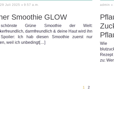
-
-
29 Juli 2025
9:57 a.m.
admin
ner Smoothie GLOW
Pfl
Zuck
schönste Grüne Smoothie der Welt:
kerfreundlich, darmfreundlich & deine Haut wird ihn
Pfl
 Spoiler: Ich hab diesen Smoothie zuerst nur
en, weil ich unbedingt[…]
Wie 
blutzu
Rezept 
zu: Wen
1
2