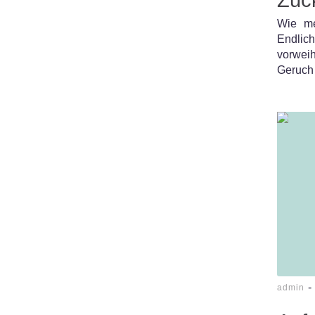
Wie me
Endli
vorwei
Geruch
-
admin