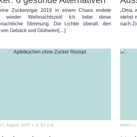
ine Zuckerorgie 2019 in einem Chaos endete
„Oma, w
ch wieder Weihnachtszeit! Ich liebe diese
stehst 
hnachtliche Stimmung. Die Lichter überall, den
nach Zi
 von Gebäck und Glühwein[…]
-
-
21 August 2025
11:51 a.m.
admin