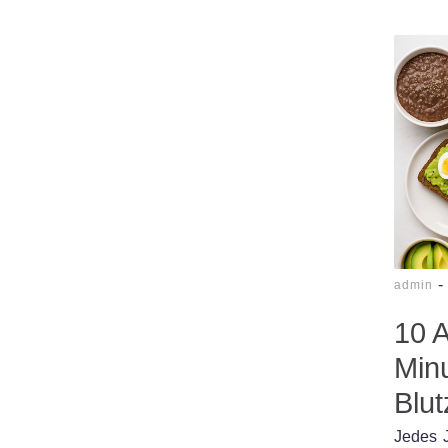
-
admin
10 
Minu
Blut
Jedes J