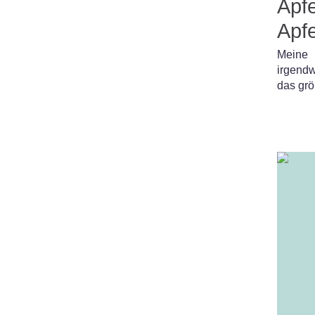
Apfe
Apf
Meine 
irgendw
das grö