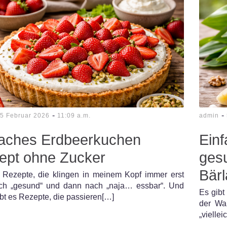
-
-
5 Februar 2026
11:09 a.m.
admin
faches Erdbeerkuchen
Ein
ept ohne Zucker
ges
Bär
t Rezepte, die klingen in meinem Kopf immer erst
ch „gesund“ und dann nach „naja… essbar“. Und
Es gibt
bt es Rezepte, die passieren[…]
der Wal
„viellei