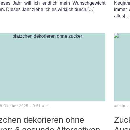
Dieses Jahr will ich endlich mein Wunschgewicht
Neujah
en. Dieses Jahr ziehe ich es wirklich durch.[…]
immer w
alles[…
-
-
9 Oktober 2025
9:51 a.m.
admin
tzchen dekorieren ohne
Zuc
er: 6 gesunde Alternativen
Auss