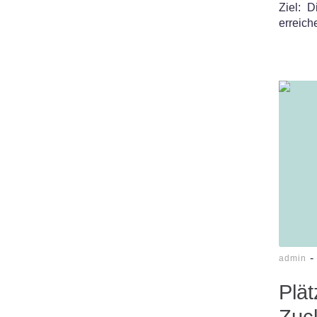
Ziel: 
erreich
-
admin
Plä
Zuck