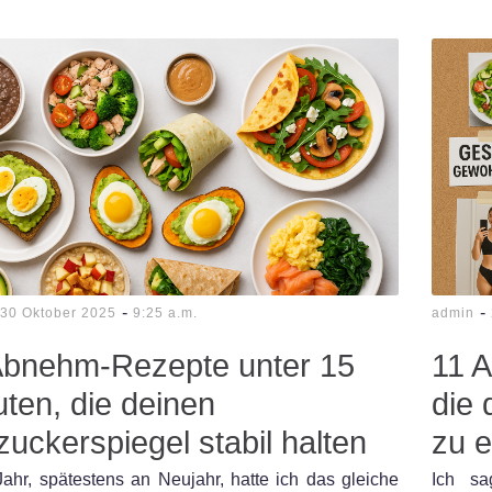
-
-
30 Oktober 2025
9:25 a.m.
admin
Abnehm-Rezepte unter 15
11 
ten, die deinen
die 
zuckerspiegel stabil halten
zu e
ahr, spätestens an Neujahr, hatte ich das gleiche
Ich sa