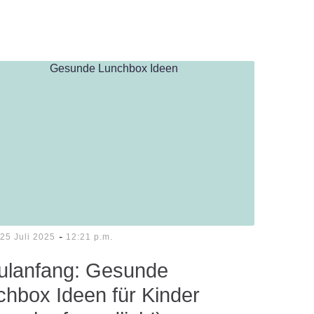
-
25 Juli 2025
12:21 p.m.
ulanfang: Gesunde
chbox Ideen für Kinder