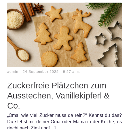
-
-
admin
24 September 2025
9:57 a.m.
Zuckerfreie Plätzchen zum
Ausstechen, Vanillekipferl &
Co.
„Oma, wie viel Zucker muss da rein?“ Kennst du das?
Du stehst mit deiner Oma oder Mama in der Küche, es
riecht nach Zimt und[…]