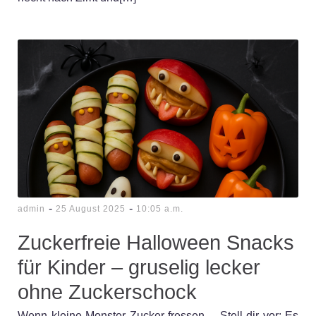
-
-
admin
25 August 2025
10:05 a.m.
Zuckerfreie Halloween Snacks
für Kinder – gruselig lecker
ohne Zuckerschock
Wenn kleine Monster Zucker fressen… Stell dir vor: Es