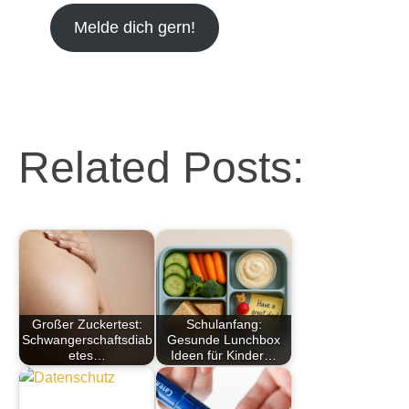
Melde dich gern!
Related Posts:
Großer Zuckertest:
Schulanfang:
Schwangerschaftsdiab
Gesunde Lunchbox
etes…
Ideen für Kinder…